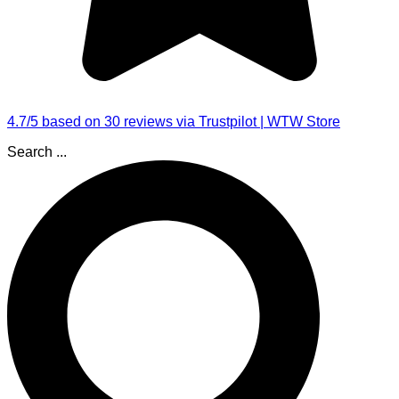
4.7/5 based on 30 reviews via Trustpilot | WTW Store
Search ...